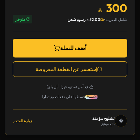
300
متوفر
•
شامل الضريبة
32.00
رسوم شحن
أضف للسلة
إستفسر عن القطعة المعروضة
دفع آمن (مدى، فيزا، أبل باي)
قسطها على دفعات مع تمارا
تشليح مؤمنة
�
زيارة المتجر
بائع موثق