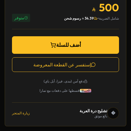
500
متوفر
•
شامل الضريبة
34.39
رسوم شحن
أضف للسلة
إستفسر عن القطعة المعروضة
دفع آمن (مدى، فيزا، أبل باي)
قسطها على دفعات مع تمارا
تشليح درة العربة
�
زيارة المتجر
بائع موثق